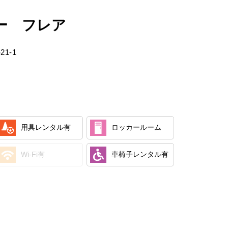
ー フレア
1-1
用具レンタル
有
ロッカールーム
Wi-Fi
有
車椅子レンタル
有