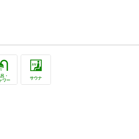
風呂・
サウナ
ャワー