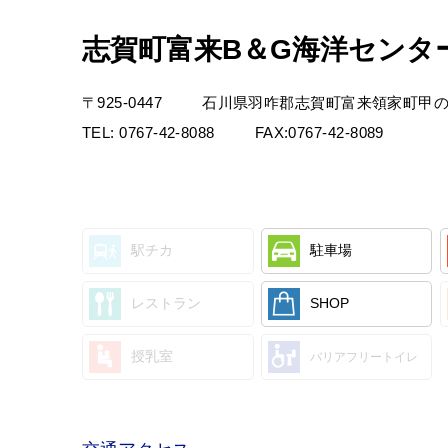
志賀町富来B＆G海洋センタ
〒
925-0447
石川県羽咋郡志賀町富来領家町甲の2
TEL:
0767-42-8088
FAX:
0767-42-8089
駅チカ
駐車場
レストラン
SHOP
授乳室
バリアフリートイレ