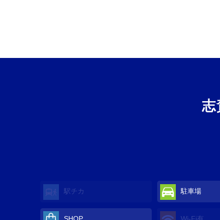
志
駅チカ
駐車場
SHOP
Wi-Fi
有