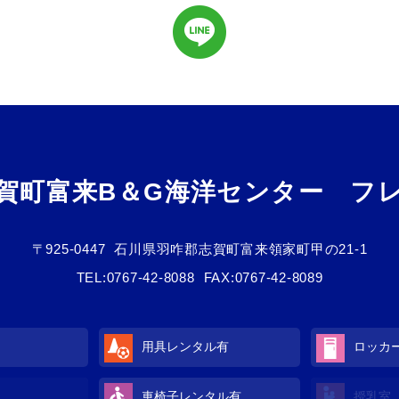
賀町富来B＆G海洋センター フ
〒925-0447
石川県羽咋郡志賀町富来領家町甲の21-1
TEL:
0767-42-8088
FAX:0767-42-8089
用具レンタル
有
ロッカ
車椅子レンタル
有
授乳室