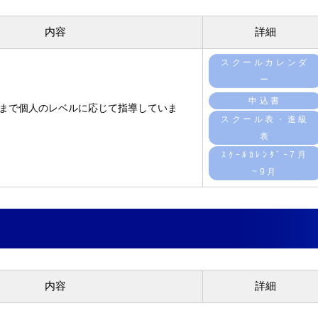
内容
詳細
スクールカレンダ
ー
申込書
法まで個人のレベルに応じて指導していま
スクール表・進級
表
ｽｸｰﾙｶﾚﾝﾀﾞｰ7月
~9月
内容
詳細