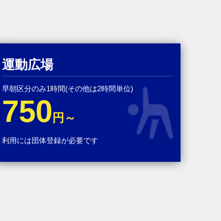
運動広場
早朝区分のみ1時間(その他は2時間単位)
750
円～
利用には団体登録が必要です