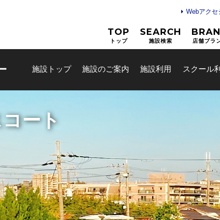
Webアク
TOP
SEARCH
BRA
トップ
施設検索
店舗ブラ
ー
施設トップ
施設のご案内
施設利用
スクール
面分の大体育室
お問合せフォーム
枚方市施設予約システム