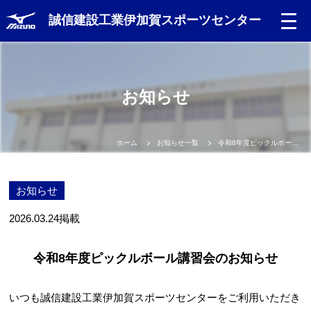
誠信建設工業伊加賀スポーツセンター
Language
お知らせ
日本語
English
ホーム
お知らせ一覧
令和8年度ピックルボール講習会のお知らせ
中文（簡体）
お知らせ
中文（繁体）
2026.03.24
掲載
한글
令和8年度ピックルボール講習会のお知らせ
Portugues
いつも誠信建設工業伊加賀スポーツセンターをご利用いただき