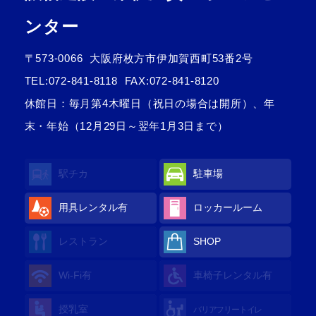
ンター
〒573-0066
大阪府枚方市伊加賀西町53番2号
TEL:
072-841-8118
FAX:072-841-8120
休館日：毎月第4木曜日（祝日の場合は開所）、年
末・年始（12月29日～翌年1月3日まで）
駅チカ
駐車場
用具レンタル
有
ロッカールーム
レストラン
SHOP
Wi-Fi
有
車椅子レンタル
有
授乳室
バリアフリートイレ