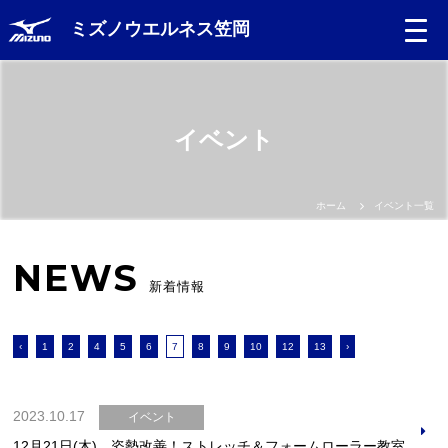
ミズノウエルネス笠岡
イベント
ホーム
イベント一覧
NEWS
新着情報
‹
1
2
4
5
6
7
8
9
10
12
13
›
2023.10.17
イベント
12月21日(木) 姿勢改善！ストレッチ＆フォームローラー教室