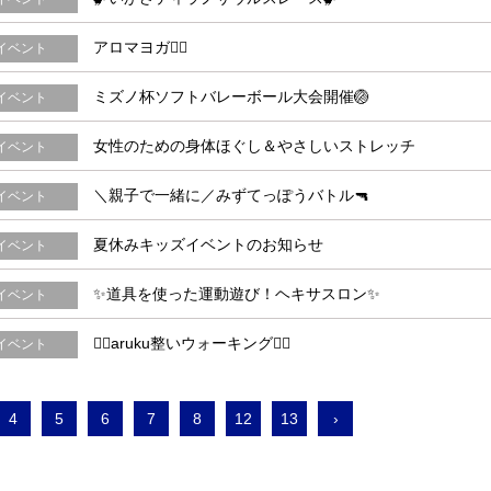
アロマヨガ🧘‍♂️
イベント
ミズノ杯ソフトバレーボール大会開催🏐
イベント
女性のための身体ほぐし＆やさしいストレッチ
イベント
＼親子で一緒に／みずてっぽうバトル🔫
イベント
夏休みキッズイベントのお知らせ
イベント
✨道具を使った運動遊び！ヘキサスロン✨
イベント
🚶‍♀️aruku整いウォーキング🚶‍♀️
イベント
4
5
6
7
8
12
13
›