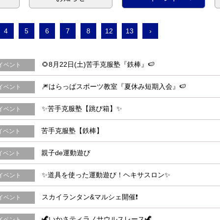
4
5
6
7
8
12
13
›
🌻8月22日(土)苦手克服塾『鉄棒』🍉
イベント
🎆はらっぱスポーツ教室『夏休み短期入会』🍉
イベント
✨苦手克服塾【跳び箱】✨
イベント
苦手克服塾【鉄棒】
イベント
親子de運動遊び
イベント
✨道具を使った運動遊び！ヘキサスロン✨
イベント
スカイランタン&マルシェ開催❗
イベント
🦖いかさティラノサウルスレース🦖
イベント