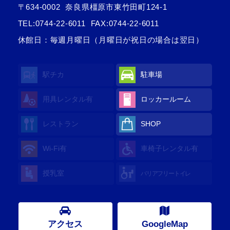
〒634-0002
奈良県橿原市東竹田町124-1
TEL:
0744-22-6011
FAX:0744-22-6011
休館日：毎週月曜日（月曜日が祝日の場合は翌日）
駅チカ
駐車場
用具レンタル
有
ロッカールーム
レストラン
SHOP
Wi-Fi
有
車椅子レンタル
有
授乳室
バリアフリートイレ
アクセス
GoogleMap