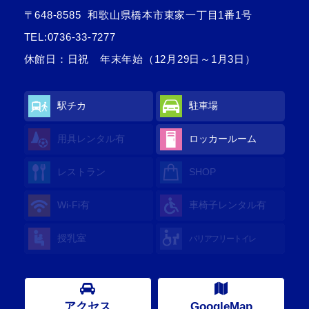
〒648-8585
和歌山県橋本市東家一丁目1番1号
TEL:
0736-33-7277
休館日：日祝 年末年始（12月29日～1月3日）
駅チカ
駐車場
用具レンタル
有
ロッカールーム
レストラン
SHOP
Wi-Fi
有
車椅子レンタル
有
授乳室
バリアフリートイレ
アクセス
GoogleMap