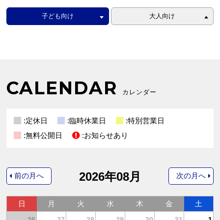
子ども向け
大人向け
CALENDAR
カレンダー
:定休日
:臨時休業日
:特別営業日
:無料公開日
:お知らせあり
2026年08月
前の月へ
次の月へ
日
月
火
水
木
金
土
4
26
27
28
29
30
31
1