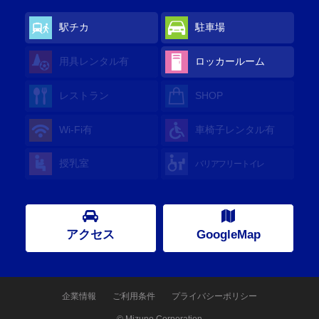
駅チカ
駐車場
用具レンタル
有
ロッカールーム
レストラン
SHOP
Wi-Fi
有
車椅子レンタル
有
授乳室
バリアフリートイレ
アクセス
GoogleMap
企業情報
ご利用条件
プライバシーポリシー
© Mizuno Corporation