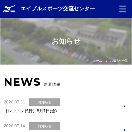
エイブルスポーツ交流センター
Language
お知らせ
日本語
English
ホーム
お知らせ一覧
中文（簡体）
NEWS
新着情報
中文（繁体）
2026.07.31
お知らせ
한글
【レッスン代行】8月7日(金)
Portugues
2026.07.14
お知らせ