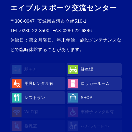
エイブルスポーツ交流センター
〒306-0047
茨城県古河市立崎510-1
TEL:
0280-22-3500
FAX:0280-22-6896
休館日：第２月曜日、年末年始、施設メンテナンスな
どで臨時休館することがあります。
駅チカ
駐車場
用具レンタル
有
ロッカールーム
レストラン
SHOP
Wi-Fi
有
車椅子レンタル
有
授乳室
バリアフリートイレ