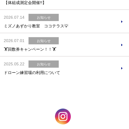
【体組成測定会開催!!】
2026.07.14
お知らせ
ミズノあずかり教室 ココテラス💡
2026.07.01
お知らせ
🏋️回数券キャンペーン！！🏋️
Webアクセシビリティについて
2025.05.22
お知らせ
文字サイズ
標準
中
大
ドローン練習場の利用について