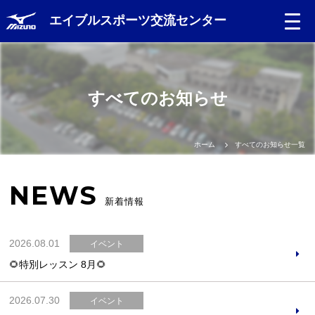
エイブルスポーツ交流センター
Language
すべてのお知らせ
日本語
English
ホーム
すべてのお知らせ一覧
中文（簡体）
NEWS
新着情報
中文（繁体）
2026.08.01
イベント
한글
🌻特別レッスン 8月🌻
Portugues
2026.07.30
イベント