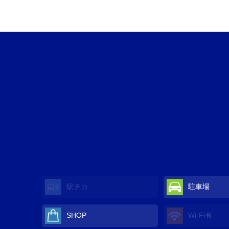
駅チカ
駐車場
SHOP
Wi-Fi有