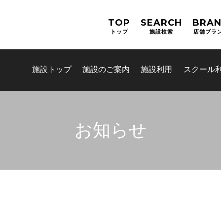
TOP
SEARCH
BRA
トップ
施設検索
店舗ブラ
施設トップ
施設のご案内
施設利用
スクール
お知らせ
お問合せフォーム
新規会員登録
マイページログイン