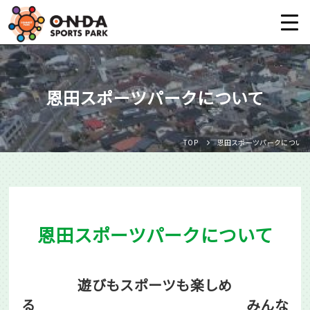
Language
恩田スポーツパークについて
日本語
English
TOP
恩田スポーツパークについて
中文（簡体）
中文（繁体）
恩田スポーツパークについて
한글
Portugues
遊びもスポーツも楽しめ
る みんな