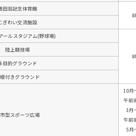
俵田翁記念体育館
8
にぎわい交流施設
アールスタジアム(野球場)
陸上競技場
8
多目的グラウンド
屋根付きグラウンド
10
午前
3月
都市型スポーツ広場
午前
5月