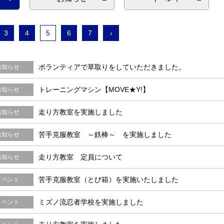
3
4
5
6
7
›
ボランティアで草取りをしていただきました。
お知らせ
トレーニングマシン【MOVE★Y!】
お知らせ
走り方教室を実施しました
お知らせ
苦手克服教室 ～鉄棒～ を実施しました
お知らせ
走り方教室 定員について
お知らせ
苦手克服教室（とび箱）を実施いたしました
イベント
ミズノ流忍者学校を実施しました
イベント