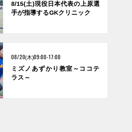
8/15(土)現役日本代表の上原選
手が指導するGKクリニック
08/20
09:00-17:00
(木)
ミズノあずかり教室～ココテ
ラス～