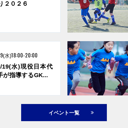
り２０２６
19
18:00-20:00
(水)
～8/19(水)現役日本代
が指導するGK...
イベント一覧