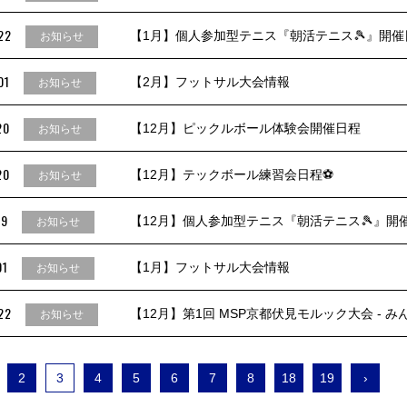
22
【1月】個人参加型テニス『朝活テニス🎾』開催
お知らせ
01
【2月】フットサル大会情報
お知らせ
20
【12月】ピックルボール体験会開催日程
お知らせ
20
【12月】テックボール練習会日程⚽
お知らせ
19
【12月】個人参加型テニス『朝活テニス🎾』開
お知らせ
01
【1月】フットサル大会情報
お知らせ
22
【12月】第1回 MSP京都伏見モルック大会 - 
お知らせ
2
3
4
5
6
7
8
18
19
›