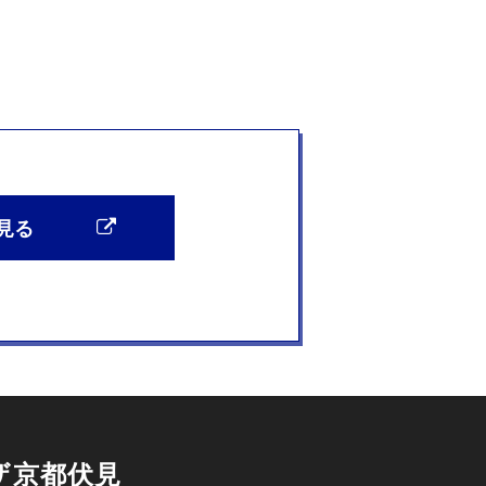
見る
ザ京都伏見