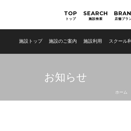
TOP
SEARCH
BRA
トップ
施設検索
店舗ブラ
施設トップ
施設のご案内
施設利用
スクール
お知らせ
お問合せフォーム
ホーム
吹田市スポーツ施設予約システム