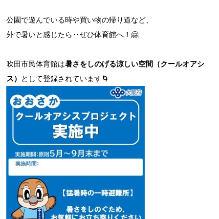
公園で遊んでいる時や買い物の帰り道など、
外で暑いと感じたら‥ぜひ体育館へ！🤗
お問合せフォーム
吹田市民体育館は
暑さをしのげる涼しい空間（
クールオアシ
吹田市スポーツ施設予約システム(OPAS)
ス）
として登録されています🌀