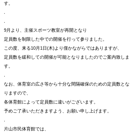
す。
.
.
お問合せフォーム
9月より、主催スポーツ教室が再開となり
定員数を制限した中での開催を行って参りました。
吹田市スポーツ施設予約システム(OPAS)
この度、来る10月1日(木)より僅かながらではありますが、
定員数を緩和しての開催が可能となりましたのでご案内致しま
す。
.
なお、体育室の広さ等から十分な間隔確保のための定員数とな
りますので、
各体育館によって定員数に違いがございます。
予めご了承いただきますよう、お願い申し上げます。
.
片山市民体育館では、