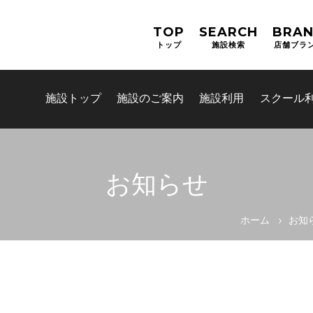
TOP
SEARCH
BRA
トップ
施設検索
店舗ブラ
施設トップ
施設のご案内
施設利用
スクール
お知らせ
お問合せフォーム
ホーム
お知
吹田市スポーツ施設予約システム