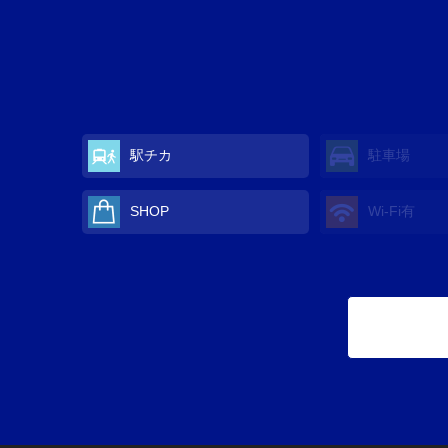
駅チカ
駐車場
SHOP
Wi-Fi有