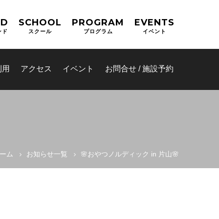
ND
SCHOOL
PROGRAM
EVENTS
ンド
スクール
プログラム
イベント
利用
アクセス
イベント
お問合せ / 施設予約
ーム
お知らせ一覧
🌸おやつノルディック in 片山🌸
(OPAS)