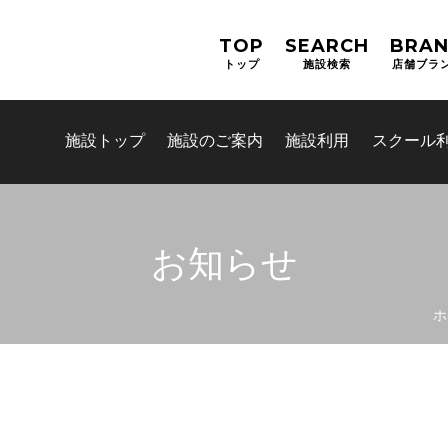
TOP
SEARCH
BRA
トップ
施設検索
店舗ブラ
施設トップ
施設のご案内
施設利用
スクール
お知らせ
お問合せフォーム
ホ
吹田市スポーツ施設予約システム