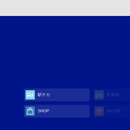
駅チカ
駐車場
SHOP
Wi-Fi有