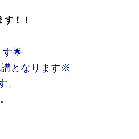
ます！！
す🌟
て休講となります※
す。
す。