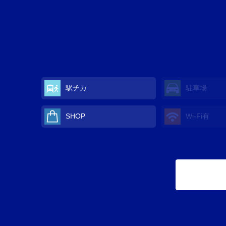
駅チカ
駐車場
SHOP
Wi-Fi有