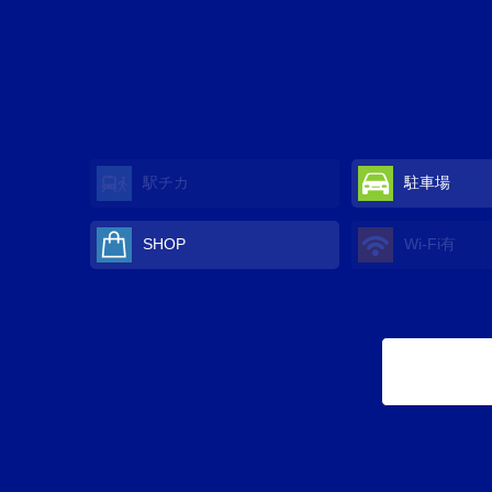
駅チカ
駐車場
SHOP
Wi-Fi有