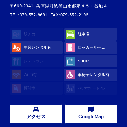
〒669-2341
兵庫県丹波篠山市郡家４５１番地４
TEL:
079-552-8681
FAX:079-552-2196
駅チカ
駐車場
用具レンタル
有
ロッカールーム
レストラン
SHOP
Wi-Fi
有
車椅子レンタル
有
授乳室
バリアフリートイレ
アクセス
GoogleMap