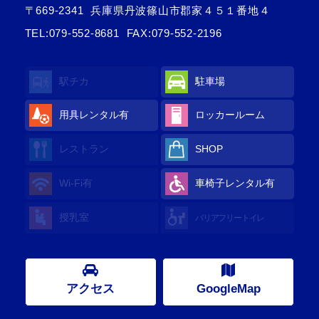
〒669-2341
兵庫県丹波篠山市郡家４５１番地４
TEL:
079-552-8681
FAX:079-552-2196
駅チカ
駐車場
用具レンタル
有
ロッカールーム
レストラン
SHOP
Wi-Fi
有
車椅子レンタル
有
授乳室
バリアフリートイレ
アクセス
GoogleMap