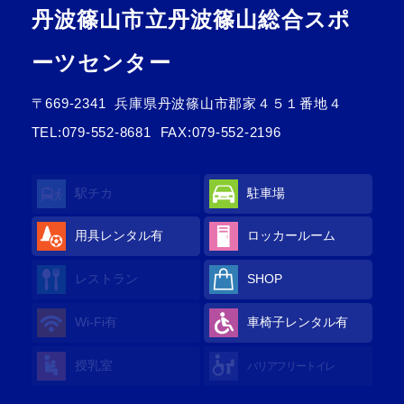
丹波篠山市立丹波篠山総合スポ
ーツセンター
〒669-2341
兵庫県丹波篠山市郡家４５１番地４
TEL:
079-552-8681
FAX:079-552-2196
駅チカ
駐車場
用具レンタル
有
ロッカールーム
レストラン
SHOP
Wi-Fi
有
車椅子レンタル
有
授乳室
バリアフリートイレ