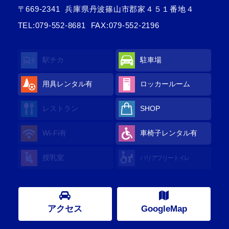
〒669-2341
兵庫県丹波篠山市郡家４５１番地４
TEL:
079-552-8681
FAX:079-552-2196
駅チカ
駐車場
用具レンタル
有
ロッカールーム
レストラン
SHOP
Wi-Fi
有
車椅子レンタル
有
授乳室
バリアフリートイレ
アクセス
GoogleMap