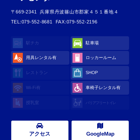
〒669-2341
兵庫県丹波篠山市郡家４５１番地４
TEL:
079-552-8681
FAX:079-552-2196
駅チカ
駐車場
用具レンタル
有
ロッカールーム
レストラン
SHOP
Wi-Fi
有
車椅子レンタル
有
授乳室
バリアフリートイレ
アクセス
GoogleMap