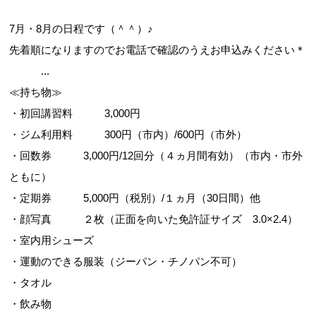
7月・8月の日程です（＾＾）♪
先着順になりますのでお電話で確認のうえお申込みください＊
...
お問合せフォーム
≪持ち物≫
・初回講習料 3,000円
スポーツ教室体験
・ジム利用料 300円（市内）/600円（市外）
・回数券 3,000円/12回分（４ヵ月間有効）（市内・市外
ともに）
・定期券 5,000円（税別）/１ヵ月（30日間）他
・顔写真 ２枚（正面を向いた免許証サイズ 3.0×2.4）
・室内用シューズ
・運動のできる服装（ジーパン・チノパン不可）
・タオル
・飲み物