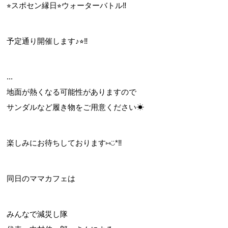
⭐︎
スポセン縁日
⭐︎
ウォーターバトル
‼︎
予定通り開催します♪
⭐︎
‼︎
お問合せフォーム
...
スポーツ教室体験
地面が熱くなる可能性がありますので
サンダルなど履き物をご用意ください
☀︎
楽しみにお待ちしております⑅◡̈*
‼︎
同日のママカフェは
みんなで減災し隊