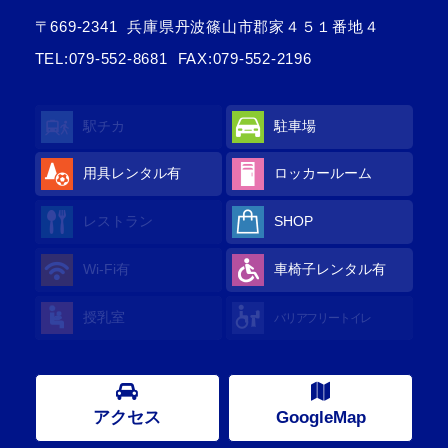
〒669-2341
兵庫県丹波篠山市郡家４５１番地４
TEL:
079-552-8681
FAX:079-552-2196
駅チカ
駐車場
用具レンタル
有
ロッカールーム
レストラン
SHOP
Wi-Fi
有
車椅子レンタル
有
授乳室
バリアフリートイレ
アクセス
GoogleMap