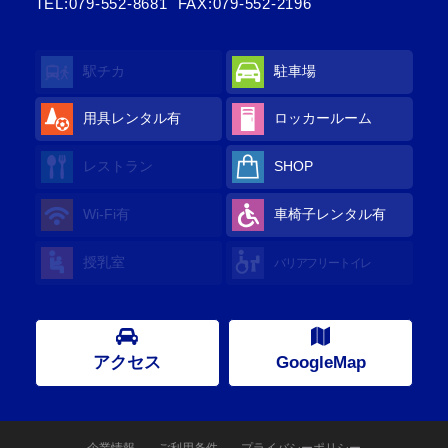
TEL:
079-552-8681
FAX:079-552-2196
駅チカ
駐車場
用具レンタル
有
ロッカールーム
レストラン
SHOP
Wi-Fi
有
車椅子レンタル
有
授乳室
バリアフリートイレ
アクセス
GoogleMap