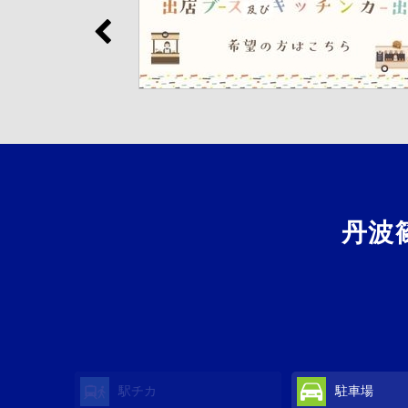
丹波
駅チカ
駐車場