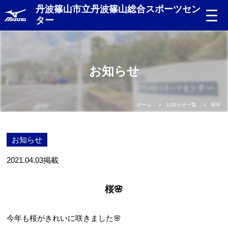
丹波篠山市立丹波篠山総合スポーツセン
ター
お知らせ
ホーム
お知らせ一覧
桜🌸
お知らせ
2021.04.03
掲載
桜🌸
今年も桜がきれいに咲きました🌸