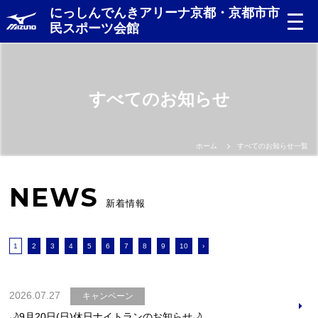
にっしんでんきアリーナ京都・京都市市
民スポーツ会館
すべてのお知らせ
ホーム
すべてのお知らせ一覧
NEWS
新着情報
1
2
3
4
5
6
7
8
9
10
›
2026.07.27
キャンペーン
🌙9月20日(日)休日ナイトランのお知らせ🌙