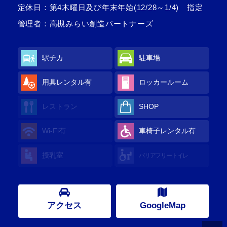
定休日：第4木曜日及び年末年始(12/28～1/4) 指定
管理者：高槻みらい創造パートナーズ
駅チカ
駐車場
用具レンタル有
ロッカールーム
レストラン
SHOP
Wi-Fi有
車椅子レンタル有
授乳室
バリアフリートイレ
アクセス
GoogleMap