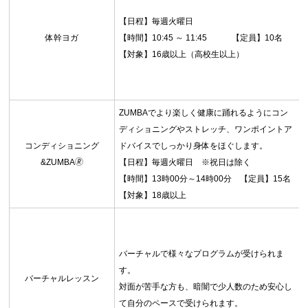
【日程】毎週火曜日
体幹ヨガ
【時間】10:45 ～ 11:45 【定員】10名
【対象】16歳以上（高校生以上）
ZUMBAでより楽しく健康に踊れるようにコン
ディショニングやストレッチ、ワンポイントア
コンディショニング
ドバイスでしっかり身体をほぐします。
&ZUMBA🄬
【日程】毎週火曜日 ※祝日は除く
【時間】13時00分～14時00分 【定員】15名
【対象】18歳以上
バーチャルで様々なプログラムが受けられま
す。
バーチャルレッスン
対面が苦手な方も、暗闇で少人数のため安心し
て自分のペースで受けられます。