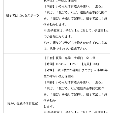
就学児）の幼児と保護者
【内容】いろんな体育道具を使い、「走る」
「跳ぶ」「投げる」など、運動の基本的な動作
親子ではじめるスポーツ
を、『遊び』を通して習得し、親子で楽しく身
体を動かします。
※ 親子教室は、子ども1人に対して、保護者1人
での参加になります。
抱っこ紐などで子どもを抱きかかえてのご参加
は、危険ですのでご遠慮下さい。
【日程】夏季 冬季 土曜日 全10回
【時間】10:35～ 11:50 【定員】20組
【対象】3歳（教室の開始日までに）～小学6年
生の障がい児と保護者
【内容】いろんな体育道具を使い、「走る」
「跳ぶ」「投げる」など運動の基本的な動作
を、『遊び』を通して習得し、親子で楽しく身
体を動か
障がい児親子体育教室
します。
※ 親子教室は、子ども1人に対して、保護者1人