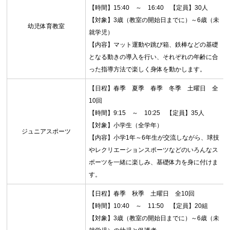
【時間】15:40 ～ 16:40 【定員】30人
【対象】3歳（教室の開始日までに）～6歳（未
幼児体育教室
就学児）
【内容】マット運動や跳び箱、鉄棒などの基礎
お問合せフォーム
となる動きの導入を行い、それぞれの年齢に合
った指導方法で楽しく身体を動かします。
高槻市スポーツ施設情報システム(オーパス)
【日程】春季 夏季 春季 冬季 土曜日 全
10回
【時間】9:15 ～ 10:25 【定員】35人
【対象】小学生（全学年）
ジュニアスポーツ
【内容】小学1年～6年生が交流しながら、球技
やレクリエーションスポーツなどのいろんなス
ポーツを一緒に楽しみ、基礎体力を身に付けま
す。
【日程】春季 秋季 土曜日 全10回
【時間】10:40 ～ 11:50 【定員】20組
【対象】3歳（教室の開始日までに）～6歳（未