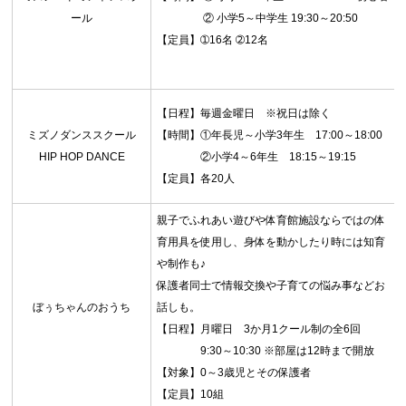
ール
② 小学5～中学生 19:30～20:50
【定員】➀16名 ➁12名
【日程】毎週金曜日 ※祝日は除く
ミズノダンススクール
【時間】①年長児～小学3年生 17:00～18:00
HIP HOP DANCE
②小学4～6年生 18:15～19:15
【定員】各20人
親子でふれあい遊びや体育館施設ならではの体
育用具を使用し、身体を動かしたり時には知育
や制作も♪
保護者同士で情報交換や子育ての悩み事などお
ぼぅちゃんのおうち
話しも。
【日程】月曜日 3か月1クール制の全6回
9:30～10:30 ※部屋は12時まで開放
【対象】0～3歳児とその保護者
【定員】10組