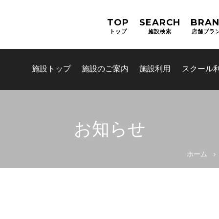
TOP
SEARCH
BRA
トップ
施設検索
店舗ブラ
施設トップ
施設のご案内
施設利用
スクール
お知らせ
お問合せフォーム
ホーム
高槻市スポーツ施設情報システ
ス)