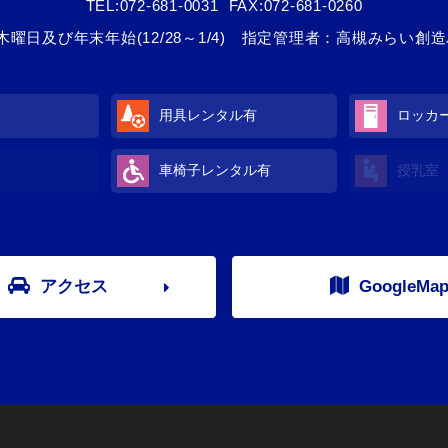
TEL:
072-681-0031
FAX:072-681-0260
木曜日及び年末年始(12/28～1/4) 指定管理者：高槻みらい創
用具レンタル有
ロッカ
車椅子レンタル有
授乳室
アクセス
GoogleMa