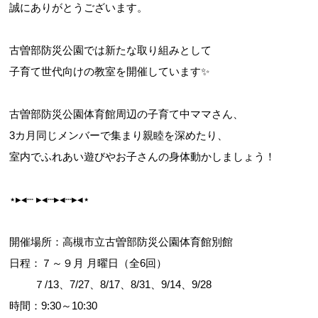
誠にありがとうございます。
古曽部防災公園では新たな取り組みとして
お問合せフォーム
子育て世代向けの教室を開催しています✨
高槻市スポーツ施設情報システム(オーパス)
古曽部防災公園体育館周辺の子育て中ママさん、
3カ月同じメンバーで集まり親睦を深めたり、
室内でふれあい遊びやお子さんの身体動かしましょう！
⋆▸◂┄ ▸◂┄▸◂┄▸◂⋆
開催場所：高槻市立古曽部防災公園体育館別館
日程：７～９月 月曜日（全6回）
７/13、7/27、8/17、8/31、9/14、9/28
時間：9:30～10:30