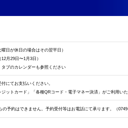
マイページ登録（スクール用
では施設予約はできません
施設予約システム
施設の空き状況
新規会員登録（施設予約用）
火曜日が休日の場合はその翌平日）
12月29日〜1月3日）
」タブのカレンダーも参照ください
受付にてお支払いください。
レジットカード」「各種QRコード・電子マネー決済」がご利用い
らの予約はできません。予約受付等はお電話にて承ります。（0749-30