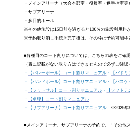
・メインアリーナ（大会本部室・役員室・選手控室等
・サブアリーナ
・多目的ホール
※その他施設は15日前を過ぎると100％の施設利用料
※予約取り消し手続き完了後は、その枠は予約可能枠
■各種目のコート割りについては、こちらの表をご確
（表に記載がない取り方はできませんので必ずご確認
・
【バレーボール】コート割りマニュアル
・
【バドミ
・
【ハンドボール】コート割りマニュアル
・
【バスケ
・
【フットサル】コート割りマニュアル
・
【ソフトテ
・
【卓球】コート割りマニュアル
・
【サブアリーナ】コート割りマニュアル
※2025
■メインアリーナ、サブアリーナの予約で、「その他