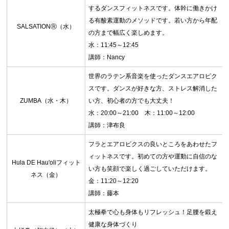
するダンスフィットネスです。体幹に働きかけ
る有酸素運動のメソッドです。若い方から年配
SALSATIONⓇ（水）
の方まで幅広く楽しめます。
水：11:45～12:45
講師：Nancy
世界のラテン系音楽を使ったダンスエアロビク
スです。ダンスが好きな方、ストレス解消した
ZUMBA（水・木）
い方、初心者の方でも大丈夫！
水：20:00～21:00 木：11:00～12:00
講師：津布良
フラとエアロビクスの良いところをあわせたフ
ィットネスです。初めての方や運動に自信のな
Hula DE Hau'oliフィット
い方も笑顔で楽しく過ごしていただけます。
ネス（金）
金：11:20～12:20
講師：藤本
太極拳で心も身体もリフレッシュ！足腰を鍛え
健康な身体づくり