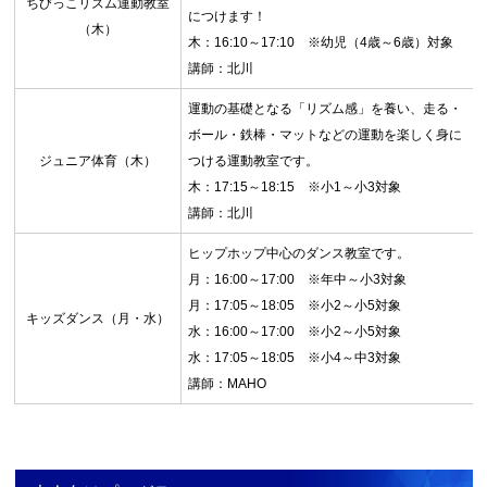
ちびっこリズム運動教室
につけます！
（木）
木：16:10～17:10 ※幼児（4歳～6歳）対象
講師：北川
運動の基礎となる「リズム感」を養い、走る・
お問合せフォーム
ボール・鉄棒・マットなどの運動を楽しく身に
ジュニア体育（木）
つける運動教室です。
マイページログイン（スクール用）
木：17:15～18:15 ※小1～小3対象
講師：北川
マイページ登録（スクール用）※この登録で
ヒップホップ中心のダンス教室です。
は施設予約はできません
月：16:00～17:00 ※年中～小3対象
月：17:05～18:05 ※小2～小5対象
キッズダンス（月・水）
施設予約システム
水：16:00～17:00 ※小2～小5対象
水：17:05～18:05 ※小4～中3対象
施設の空き状況
講師：MAHO
新規会員登録（施設予約用）