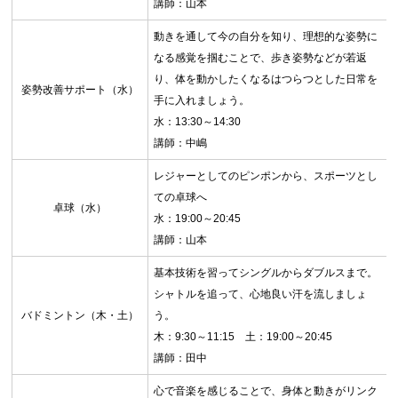
講師：山本
動きを通して今の自分を知り、理想的な姿勢に
なる感覚を掴むことで、歩き姿勢などが若返
り、体を動かしたくなるはつらつとした日常を
姿勢改善サポート（水）
手に入れましょう。
水：13:30～14:30
講師：中嶋
レジャーとしてのピンポンから、スポーツとし
ての卓球へ
卓球（水）
水：19:00～20:45
講師：山本
基本技術を習ってシングルからダブルスまで。
シャトルを追って、心地良い汗を流しましょ
バドミントン（木・土）
う。
木：9:30～11:15 土：19:00～20:45
講師：田中
心で音楽を感じることで、身体と動きがリンク