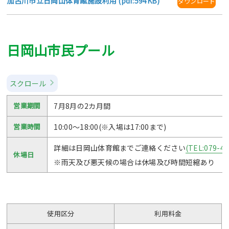
加古川市立日岡山体育館施設利用 (pdf:594KB)
ダウンロード
日岡山市民プール
スクロール
営業期間
7月8月の2カ月間
営業時間
10:00～18:00(※入場は17:00まで)
詳細は日岡山体育館までご連絡ください
(TEL:079-42
休場日
※雨天及び悪天候の場合は休場及び時間短縮あり
使用区分
利用料金