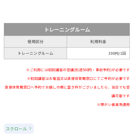
トレーニングルーム
使用区分
利用料金
トレーニングルーム
300円/1回
※ご利用には初回講習の受講(別途500円・事前予約)が必要です
Webアクセシビリティについて
※初回講習はお電話又は直接体育館窓口にてご予約が必要です
直接体育館窓口へ予約でお越しの際に空き枠がございましたら、当日でも受
文字サイズ
標準
中
大
講可能です
※障がい者減免適用
スクロール