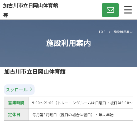
加古川市立日岡山体育館
等
Language
TOP
施設利用案内
施設利用案内
日本語
English
加古川市立日岡山体育館
中文（簡体）
スクロール
中文（繁体）
営業時間
9:00～21:00（トレーニングルームは日曜日・祝日は9:00～16
한글
定休日
毎月第3月曜日（祝日の場合は翌日）・年末年始
Portugues