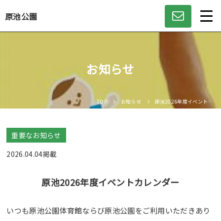
原池公園
Language
お知らせ
日本語
English
TOP
お知らせ
原池2026年度イベントカレンダー
中文（簡体）
重要なお知らせ
中文（繁体）
2026.04.04
掲載
한글
原池2026年度イベントカレンダー
Portugues
いつも原池公園体育館ならび原池公園をご利用いただきあり