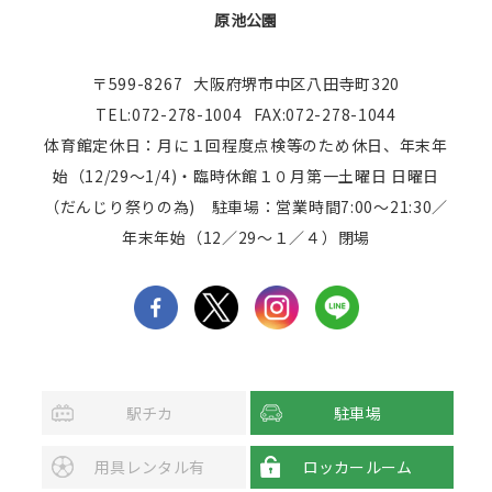
原池公園
〒599-8267
大阪府堺市中区八田寺町320
TEL:072-278-1004
FAX:072-278-1044
体育館定休日：月に１回程度点検等のため休日、年末年
始（12/29～1/4)・臨時休館１０月第一土曜日 日曜日
（だんじり祭りの為) 駐車場：営業時間7:00～21:30／
年末年始（12／29～１／４）閉場
駅チカ
駐車場
用具レンタル有
ロッカールーム