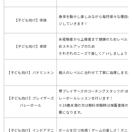
身体を動かし楽しみながら毎月様々な種目に
【子ども向け】体操
ジしていきます！
未経験者から上級者まで健康のためレベルア
【子ども向け】卓球
めスキルアップのため
それぞれのニーズで楽しくﾌﾟﾚｲしましょう！
【子ども向け】バドミントン
個人のレベルに合わせて丁寧に指導します。
堺ブレイザーズのコーチングスタッフが ほ
【子ども向け】ブレイザーズ
レーボールレッスンを行います！
バレーボール
※18歳未満の方は無料体験時は保護者様の
要になります。
【子ども向け】インドアテニ
ボールを打つ快感！ゲームの楽しさ！テニス