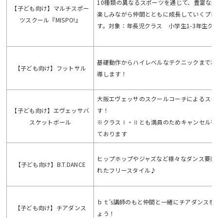
10種類の異なるスポーツを通じて、豊富な
【子ども向け】マルチスポー
楽しみながら仲間とともに成長していくプロ
ツスクール『MISPO!』
す。対象：年長児クラス 小学生1-3年生ク
基礎動作からハイレベルなテクニックまで本
【子ども向け】フットサル
導します！
大阪エヴェッサのスクールコーチによるスク
【子ども向け】エヴェッサバ
す！
スケットボール
※クラスⅠ・Ⅱとも満員のためキャンセル待
ております
Webアクセシビリティについて
ヒップホップやジャズなど様々なダンス要素
【子ども向け】B.T.DANCE
れたフリースタイル♪
文字サイズ
標準
中
大
ｂｔ’s講師のもと仲間と一緒にチアダンスを
【子ども向け】チアダンス
ょう！