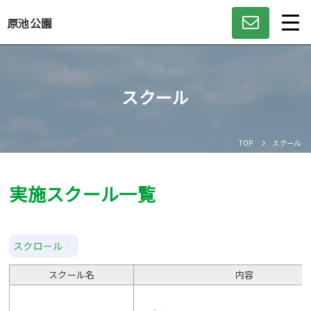
原池公園
Language
スクール
日本語
English
TOP
スクール
中文（簡体）
実施スクール一覧
中文（繁体）
한글
スクロール
スクール名
内容
Portugues