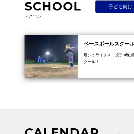
SCHOOL
子ども向け
スクール
ベースボールスクー
堺シュライクス 投手 﨑山
クール！
CALENDAR