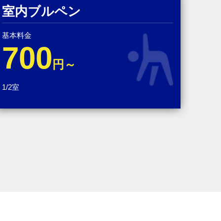
室内ブルペン
基本料金
700
円～
1/2室