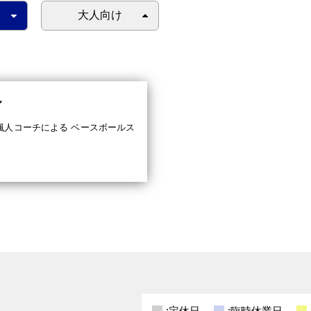
大人向け
ル
颯人コーチによる ベースボールス
:定休日
:臨時休業日