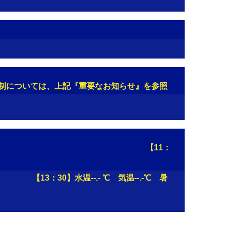
規制については、上記『重要なお知らせ』を参照
--.-℃ 混雑状況： 【11：
℃ 気温--.-℃ 暑