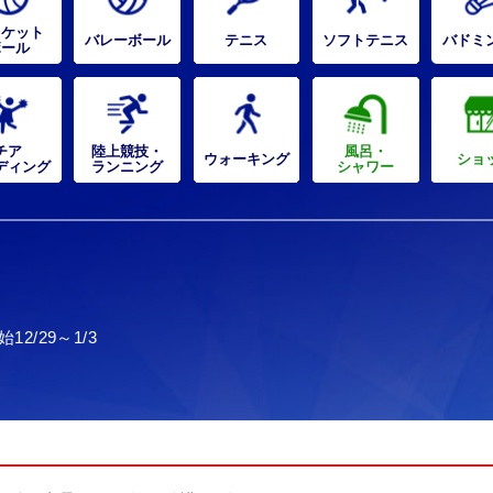
スケット
バレーボール
テニス
ソフトテニス
バドミ
ボール
チア
陸上競技・
風呂・
ウォーキング
ショ
ディング
ランニング
シャワー
/29～1/3