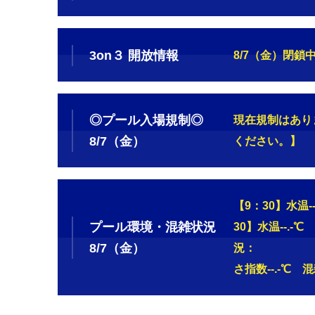
3on３ 開放情報
8/7（金）閉鎖
◎プール入場規制◎
現在規制はあり
8/7（金）
ください。】
【9：30
プール環境・混雑状況
30】水温--.-℃
8/7（金）
況： 
さ指数--.-℃