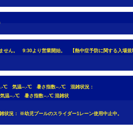
中
ません。 9:30より営業開始。 【熱中症予防に関する入場
】水温--.-℃ 気温--.-℃ 暑さ指数
 気温--.-℃ 暑さ指数--.-℃ 混雑状
【13：30】水温--.- 
 混雑状況： ※幼児プールのスライダー1レーン使用中止中。