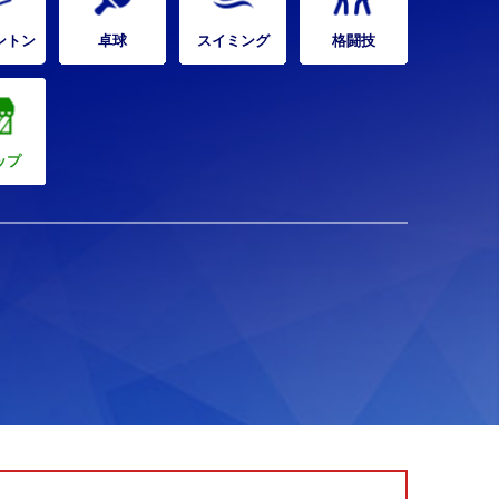
ントン
卓球
スイミング
格闘技
ップ