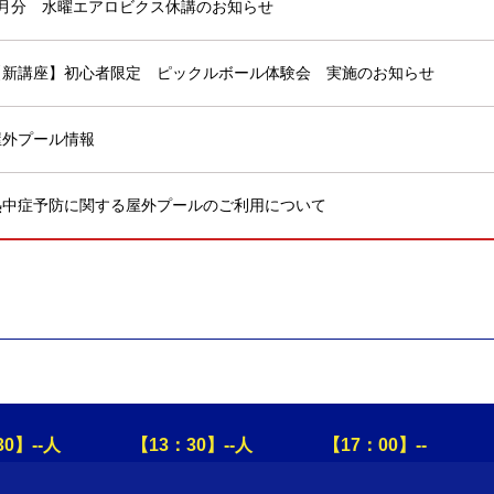
8月分 水曜エアロビクス休講のお知らせ
【新講座】初心者限定 ピックルボール体験会 実施のお知らせ
屋外プール情報
熱中症予防に関する屋外プールのご利用について
：30】--人 【13：30】--人 【17：00】--