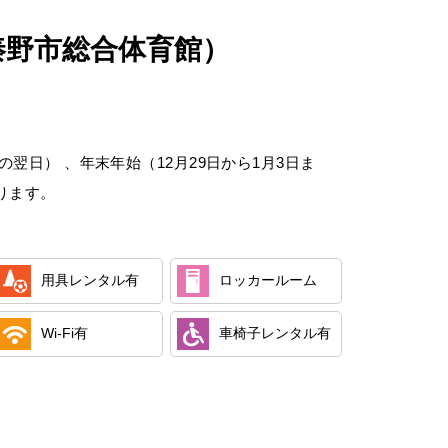
秦野市総合体育館）
翌日） 、年末年始（12月29日から1月3日ま
ります。
用具レンタル
有
ロッカールーム
Wi-Fi
有
車椅子レンタル
有