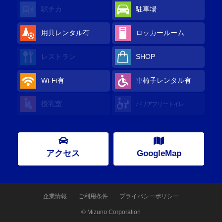
駅チカ
駐車場
用具レンタル
有
ロッカールーム
レストラン
SHOP
Wi-Fi
有
車椅子レンタル
有
授乳室
バリアフリートイレ
アクセス
GoogleMap
企業情報
ご利用条件
プライバシーポリシー
© Mizuno Corporation