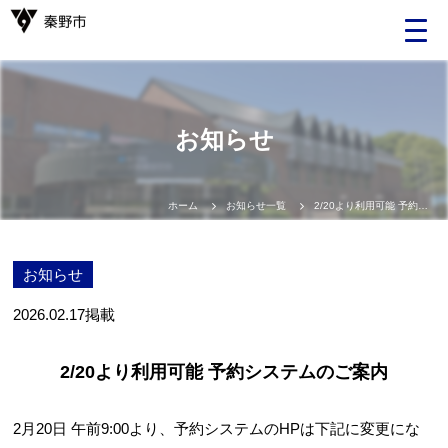
Language
お知らせ
日本語
English
ホーム
お知らせ一覧
2/20より利用可能 予約システムのご案内
中文（簡体）
お知らせ
中文（繁体）
2026.02.17
掲載
한글
2/20より利用可能 予約システムのご案内
Portugues
2月20日 午前9:00より、予約システムのHPは下記に変更にな