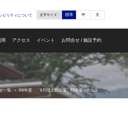
標準
中
大
文字サイズ
セシビリティについて
利用
アクセス
イベント
お問合せ / 施設予約
せ一覧
R8年度 「8月陸上競技場、野球場、テニスコート行事予定表(Rev3➡Rev5）」を掲載しました
ム