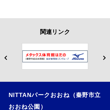
関連リンク
Webアクセシビリティについて
文字サイズ
標準
中
大
NITTANパークおおね（秦野市立
おおね公園）