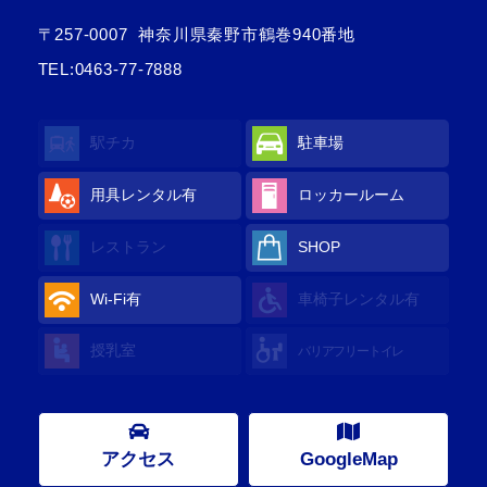
〒257-0007
神奈川県秦野市鶴巻940番地
TEL:
0463-77-7888
駅チカ
駐車場
用具レンタル
有
ロッカールーム
レストラン
SHOP
Wi-Fi
有
車椅子レンタル
有
授乳室
バリアフリートイレ
アクセス
GoogleMap