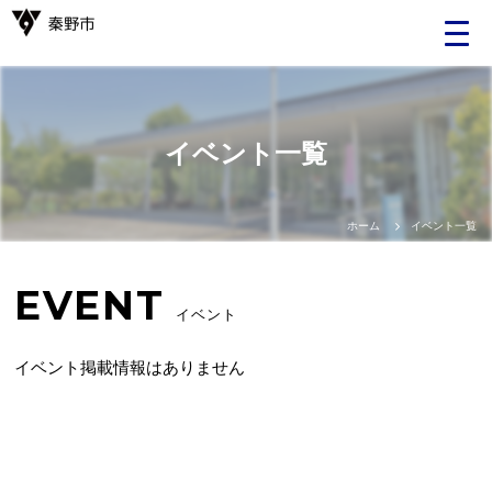
Language
イベント一覧
日本語
English
ホーム
イベント一覧
中文（簡体）
EVENT
イベント
中文（繁体）
イベント掲載情報はありません
한글
Portugues